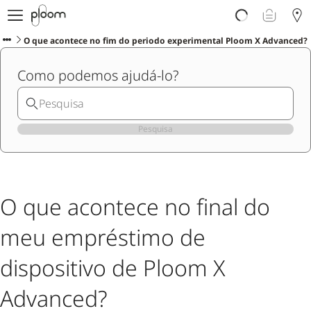
Porquê Ploom?
Loja
O que acontece no fim do periodo experimental Ploom X Advanced?
Sticks LYO
Como podemos ajudá-lo?
Descubra Ploom Club
Artigos
Ajuda e Suporte
Pesquisa
O que acontece no final do
meu empréstimo de
dispositivo de Ploom X
Advanced?