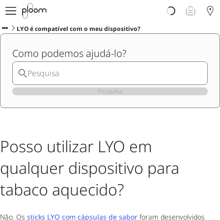
Porquê Ploom?
Loja
LYO é compatível com o meu dispositivo?
Sticks LYO
Como podemos ajudá-lo?
Descubra Ploom Club
Artigos
Ajuda e Suporte
Pesquisa
Posso utilizar LYO em
qualquer dispositivo para
tabaco aquecido?
Não. Os
sticks LYO com cápsulas de sabor
foram desenvolvidos