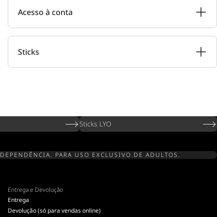
Acesso à conta
Sticks
Sticks LYO
 DEPENDÊNCIA. PARA USO EXCLUSIVO DE ADULTOS.
Entrega e Devolução
Entrega
Devolução (só para vendas online)