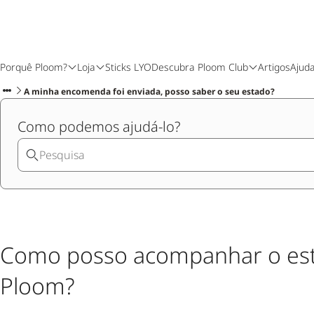
Porquê Ploom?
Loja
Sticks LYO
Descubra Ploom Club
Artigos
Ajud
A minha encomenda foi enviada, posso saber o seu estado?
Como podemos ajudá-lo?
Como posso acompanhar o es
Ploom?