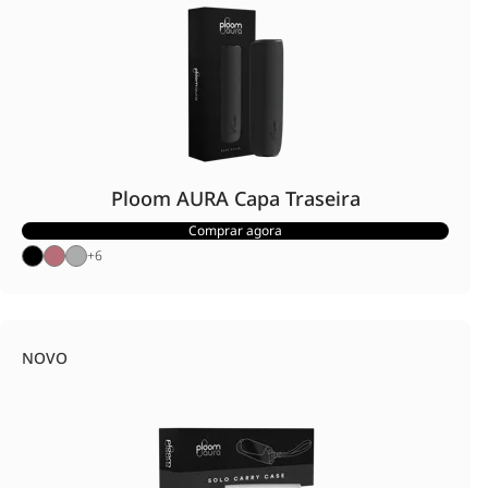
Ploom AURA Capa Traseira
Comprar agora
+
6
NOVO