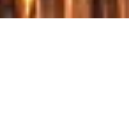
UMA ALTERNATIVA INOVADORA AO
TABACO CONVENCIONAL
O que é o tabaco aquecido?
Se é um fumador adulto à procura de uma alternativa aos
cigarros e potencialmente menos nociva¹, descubra o tabaco
aquecido e os sticks aquecidos com cápsulas de sabores.
Ploom AURA é um produto revolucionário que oferece um
menor risco em comparação aos cigarros.