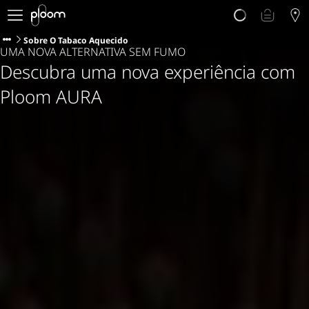
Porquê Ploom?
Loja
Sobre O Tabaco Aquecido
UMA NOVA ALTERNATIVA SEM FUMO
Sticks LYO
Descubra uma nova experiência com
Descubra Ploom Club
Artigos
Ploom AURA
Ajuda e Suporte