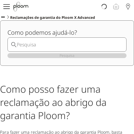
Porquê Ploom?
Loja
Reclamações de garantia do Ploom X Advanced
Sticks LYO
Como podemos ajudá-lo?
Descubra Ploom Club
Artigos
Ajuda e Suporte
Pesquisa
Como posso fazer uma
reclamação ao abrigo da
garantia Ploom?
Para fazer uma reclamação ao abrigo da garantia Ploom, basta