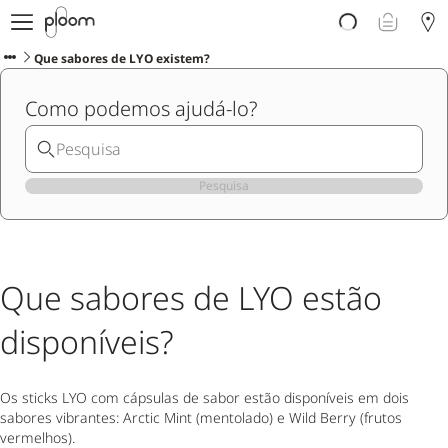
Porquê Ploom?
Loja
Que sabores de LYO existem?
Sticks LYO
Como podemos ajudá-lo?
Descubra Ploom Club
Artigos
Ajuda e Suporte
Pesquisa
Que sabores de LYO estão
disponíveis?
Os sticks LYO com cápsulas de sabor estão disponíveis em dois
sabores vibrantes: Arctic Mint (mentolado) e Wild Berry (frutos
vermelhos).