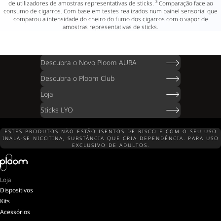
de utilizadores de amostras representativas de sticks. ³ Comparação face ao
consumo de cigarros. Com base em testes realizados num painel sensorial que
comparou a intensidade do cheiro do fumo dos cigarros com o vapor de
amostras representativas de sticks.
Descubra o Novo Ploom AURA
Descubra o Ploom Club
Loja
Sticks LYO
ESTES PRODUTOS NÃO ESTÃO ISENTOS DE RISCO E COM O SEU USO
INALA-SE NICOTINA, SUBSTÂNCIA QUE CRIA DEPENDÊNCIA. PARA USO
EXCLUSIVO DE ADULTOS.
Loja
Dispositivos
Kits
Acessórios