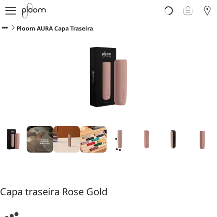
Porquê Ploom?
Loja
Ploom AURA Capa Traseira
Sticks LYO
Descubra Ploom Club
Artigos
Ajuda e Suporte
Capa traseira Rose Gold