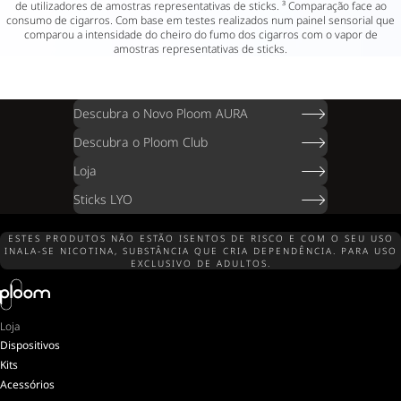
de utilizadores de amostras representativas de sticks. ³ Comparação face ao
consumo de cigarros. Com base em testes realizados num painel sensorial que
comparou a intensidade do cheiro do fumo dos cigarros com o vapor de
amostras representativas de sticks.
Descubra o Novo Ploom AURA
Descubra o Ploom Club
Loja
Sticks LYO
ESTES PRODUTOS NÃO ESTÃO ISENTOS DE RISCO E COM O SEU USO
INALA-SE NICOTINA, SUBSTÂNCIA QUE CRIA DEPENDÊNCIA. PARA USO
EXCLUSIVO DE ADULTOS.
Loja
Dispositivos
Kits
Acessórios