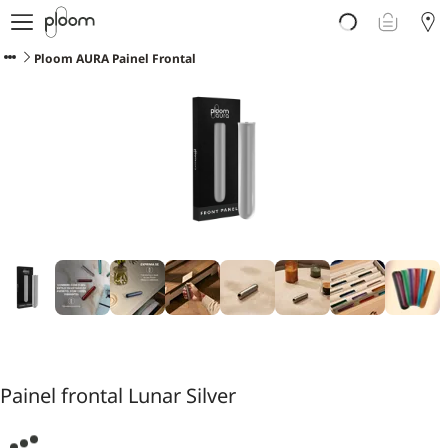
Porquê Ploom?
Loja
Ploom AURA Painel Frontal
Sticks LYO
Descubra Ploom Club
Artigos
Ajuda e Suporte
Painel frontal Lunar Silver