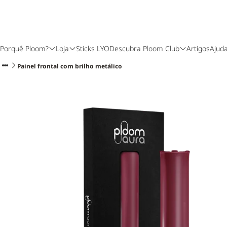
Porquê Ploom?
Loja
Sticks LYO
Descubra Ploom Club
Artigos
Ajud
Painel frontal com brilho metálico