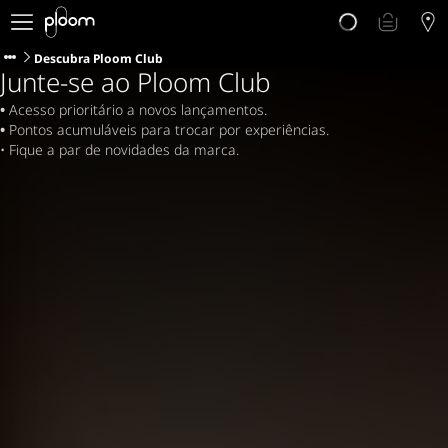
Porquê Ploom?
Loja
Descubra Ploom Club
Junte-se ao Ploom Club
Sticks LYO
Descubra Ploom Club
• 
Acesso prioritário a novos lançamentos.
• 
Pontos acumuláveis para trocar por experiências.
Artigos
• Fique a par de novidades da marca.
Ajuda e Suporte