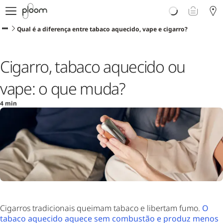
Porquê Ploom?
Loja
Qual é a diferença entre tabaco aquecido, vape e cigarro?
Sticks LYO
Descubra Ploom Club
Cigarro, tabaco aquecido ou
Artigos
Ajuda e Suporte
vape: o que muda?
4 min
Cigarros tradicionais queimam tabaco e libertam fumo.
O
tabaco aquecido aquece sem combustão e produz menos