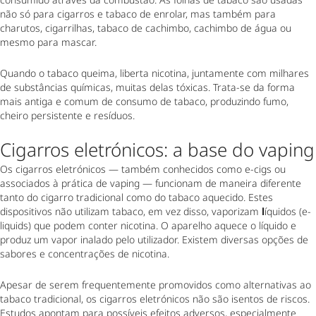
não só para cigarros e tabaco de enrolar, mas também para
charutos, cigarrilhas, tabaco de cachimbo, cachimbo de água ou
mesmo para mascar.
Quando o tabaco queima, liberta nicotina, juntamente com milhares
de substâncias químicas, muitas delas tóxicas. Trata-se da forma
mais antiga e comum de consumo de tabaco, produzindo fumo,
cheiro persistente e resíduos.
Cigarros eletrónicos: a base do vaping
Os cigarros eletrónicos — também conhecidos como e-cigs ou
associados à prática de vaping
— funcionam de maneira diferente
tanto do cigarro tradicional como do tabaco aquecido. Estes
dispositivos não utilizam tabaco, em vez disso, vaporizam
l
íquidos (e-
liquids) que podem conter nicotina. O aparelho aquece o líquido e
produz um vapor inalado pelo utilizador. Existem diversas opções de
sabores e concentrações de nicotina.
Apesar de serem frequentemente promovidos como alternativas ao
tabaco tradicional, os cigarros eletrónicos não são isentos de riscos.
Estudos apontam para possíveis efeitos adversos, especialmente